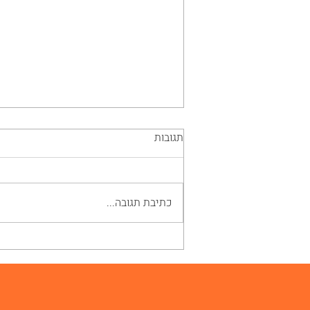
תגובות
כתיבת תגובה...
שקיות ואקום לבישול: המדריך
המלא