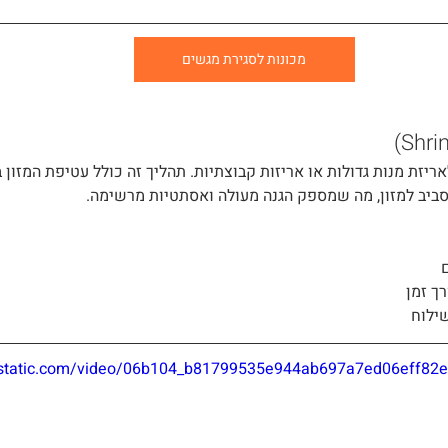
מכונות לסגירת מגשים
יזת מנות גדולות או אריזות קבוצתיות. תהליך זה כולל עטיפת המזון בנ
ביב למזון, מה שמספק הגנה מעולה ואסתטיות מרשימה.
ך זמן
שילוח
ixstatic.com/video/06b104_b81799535e944ab697a7ed06eff82