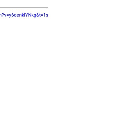
ch?v=y6denklYNkg&t=1s