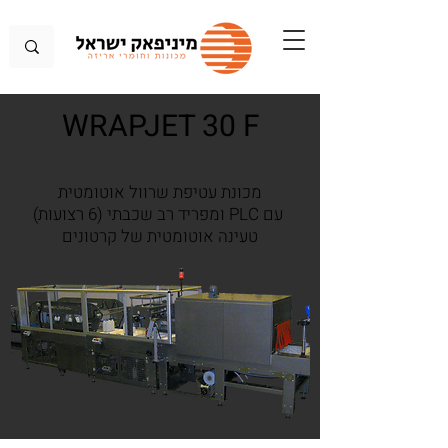
WRAPJET 30 F
מכונת עטיפת שרוול אוטומטית
עם PLC ומפריד רב שכבתי (6 רצועות)
טעינה אוטומטית של קרטונים