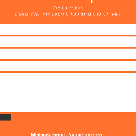
מתעניין במוצר?
השאר לנו פרטים ונציג של מיניפאק יחזור אליך בהקדם
מיניפאק ישראל - Minipack Israel