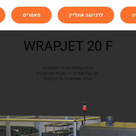
ה
לרכישה אונליין
מאמרים
WRAPJET 20 F
מכונת עטיפת שרוול אוטומטית
עם PLC ומפריד רב שכבתי (6 רצועות)
טעינה אוטומטית של קרטונים