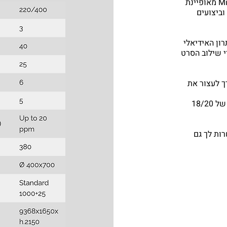
הסדרה החדשה של עטיפות השרוולים של Minipack-torre מאופיינת
וביצועים
ון האידיאלי
י שילוב הסרט
ך לעצור את
תכונה זו מביאה לחיסכון משמעותי בזמן, וליכולת אריזה של 18/20
ת לך גם