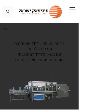
R 70 F
מכונת עטיפת שרוול אוטומטית
עם פס הלחמה
עם PLC ומפריד רב שכבתי
טעינה אוטומטית של קרטונים