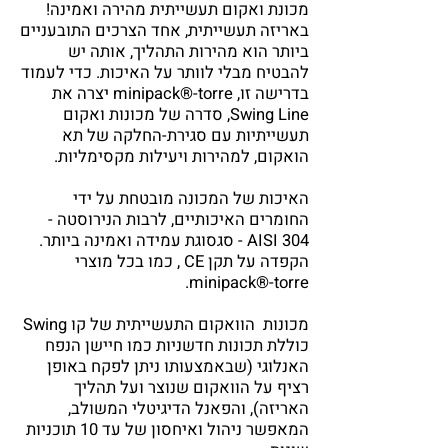
מכונת ואקום תעשייתית מהירה ואמינה!
באריזה תעשייתית, אחד הצרכים התובעניים
ביותר הוא מהירות התהליך, אותה יש
להבטיח מבלי לוותר על האיכות. כדי לעמוד
בדרישה זו, minipack®-torre יצרה את
Swing Line, סדרה של מכונות ואקום
תעשייתיות עם סגירת-החלקה של תא
הואקום, למהירות ויעילות מקסימליות.
האיכות של המכונה מובטחת על ידי
החומרים האיכותיים, לרבות הנירוסטה -
AISI 304 - סגסוגת עמידה ואמינה ביותר.
הקפדה על תקן CE , כמו בכל מוצרי
minipack®-torre.
מכונות הוואקום התעשייתית של קו Swing
כוללת תכונות חדשניות כמו חיישן הנפח
האנלוגי (שבאמצעותו ניתן לפקח באופן
רציף על הוואקום שנוצר ועל תהליך
האריזה), והפאנל הדיגיטלי המשולב,
המאפשר ניהול ואיחסון של עד 10 תוכניות