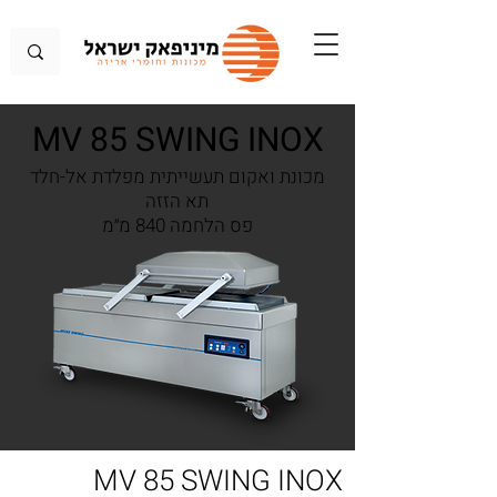
MV 85 SWING INOX
מכונת ואקום תעשייתית מפלדת אל-חלד
תא הזזה
פס הלחמה 840 מ״מ
MV 85 SWING INOX