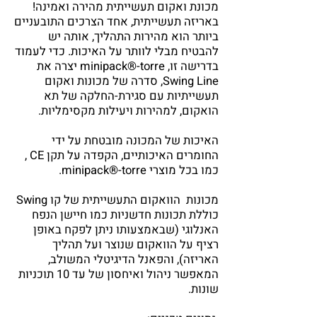
מכונת ואקום תעשייתית מהירה ואמינה!
באריזה תעשייתית, אחד הצרכים התובעניים
ביותר הוא מהירות התהליך, אותה יש
להבטיח מבלי לוותר על האיכות. כדי לעמוד
בדרישה זו, minipack®-torre יצרה את
Swing Line, סדרה של מכונות ואקום
תעשייתיות עם סגירת-החלקה של תא
הואקום, למהירות ויעילות מקסימליות.
האיכות של המכונה מובטחת על ידי
החומרים האיכותיים, הקפדה על תקן CE ,
כמו בכל מוצרי minipack®-torre.
מכונות הוואקום התעשייתית של קו Swing
כוללת תכונות חדשניות כמו חיישן הנפח
האנלוגי (שבאמצעותו ניתן לפקח באופן
רציף על הוואקום שנוצר ועל תהליך
האריזה), והפאנל הדיגיטלי המשולב,
המאפשר ניהול ואיחסון של עד 10 תוכניות
שונות.