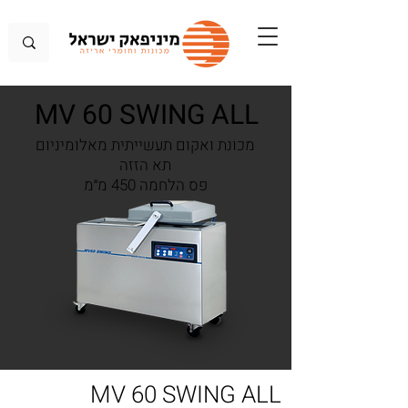
MV 60 SWING ALL
מכונת ואקום תעשייתית מאלומיניום
תא הזזה
פס הלחמה 450 מ״מ
MV 60 SWING ALL