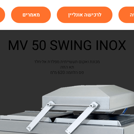
ה
לרכישה אונליין
מאמרים
MV 50 SWING INOX
מכונת ואקום תעשייתית מפלדת אל-חלד
תא הזזה
פס הלחמה 620 מ״מ