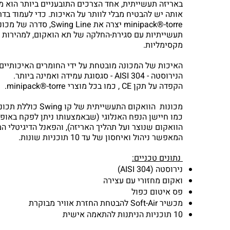
באריזה תעשייתית, אחד הצרכים התובעניים ביותר הוא מ
אותה יש להבטיח מבלי לוותר על האיכות. כדי לעמוד בדרי
minipack®-torre יצרה את Swing Line,
תעשייתיות עם סגירת-החלקה של תא הואקום, למהירות ו
מקסימליות.
האיכות של המכונה מובטחת על ידי החומרים האיכותיים,
הנירוסטה - AISI 304 - סגסוגת עמידה ואמינה ביותר.
הקפדה על תקן CE , כמו בכל מוצרי minipack®-torre.
מכונות הוואקום התעשייתית של ק
כמו חיישן הנפח האנלוגי (שבאמצעותו ניתן לפקח באופן
הוואקום שנוצר ועל תהליך האריזה), והפאנל הדיגיטלי ה
המאפשר ניהול ואיחסון של עד 10 תוכניות שונות.
נתונים טכניים:
נירוסטה (AISI 304)
ואקום מחזורי עם עצירה
פס איטום כפול
מכשיר Soft-Air להבטחת החזרת אוויר מבוקרת
10 תוכניות הניתנות להתאמה אישית