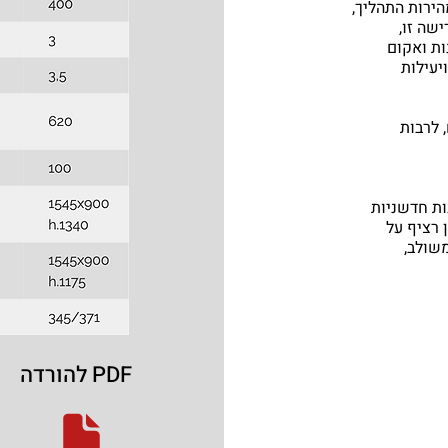
הירות התהליך,
שה זו,
 סדרה של מכונות ואקום
יעילות
 לרבות
ו Swing כוללת תכונות חדשניות
 רציף על
משולב,
להורדה PDF