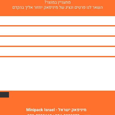
מתעניין במוצר?
השאר לנו פרטים ונציג של מיניפאק יחזור אליך בהקדם
מיניפאק ישראל - Minipack Israel